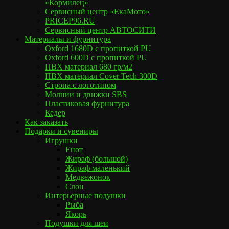
«Кормилец»
Cервисный центр «ЕкаМото»
PRICEP96.RU
Сервисный центр АВТОСИТИ
Материалы и фурнитура
Oxford 1680D с пропиткой PU
Oxford 600D с пропиткой PU
ПВХ материал 680 гр/м2
ПВХ материал Cover Tech 300D
Стропа с логотипом
Молнии и движки SBS
Пластиковая фурнитура
Кедер
Как заказать
Подарки и сувениры
Игрушки
Енот
Жираф (большой)
Жираф маленький
Медвежонок
Слон
Интерьерные подушки
Рыба
Якорь
Подушки для шеи