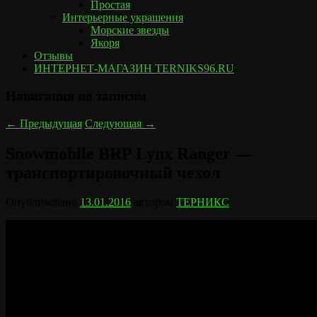
Простая
Интерьерные украшения
Морские звезды
Якоря
Отзывы
ИНТЕРНЕТ-МАГАЗИН TERNIKS96.RU
Навигация по записям
←
Предыдущая
Следующая
→
Snowmobile BRP Lynx Ranger —
транспортировочный чехол
Опубликовано
13.01.2016
автором
ТЕРНИКС