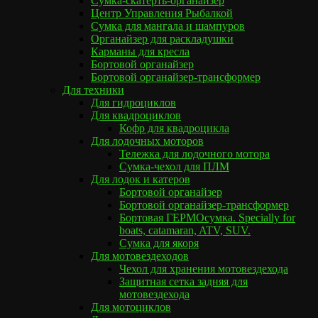
Сумка-скатерть-органайзер
Центр Управления Рыбалкой
Сумка для мангала и шампуров
Органайзер для раскладушки
Карманы для кресла
Бортовой органайзер
Бортовой органайзер-трансформер
Для техники
Для гидроциклов
Для квадроциклов
Кофр для квадроцикла
Для лодочных моторов
Тележка для лодочного мотора
Cумка-чехол для ПЛМ
Для лодок и катеров
Бортовой органайзер
Бортовой органайзер-трансформер
Бортовая ГЕРМОсумка. Specially for
boats, catamaran, ATV, SUV.
Сумка для якоря
Для мотовездеходов
Чехол для хранения мотовездехода
Защитная сетка задняя для
мотовездехода
Для мотоциклов