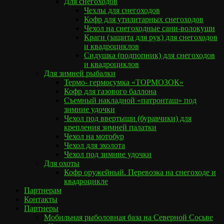
Для снегоходов
Чехлы для снегоходов
Кофр для утилитарных снегоходов
Чехол на снегоходные сани-волокуши
Краги (защита для рук) для снегоходов
и квадроциклов
Сидушка (подпопник) для снегоходов
и квадроциклов
Для зимней рыбалки
Термо- гермосумка «ТОРМОЗОК»
Кофр для газового баллона
Съемный накладной «патронташ» под
зимние удочки
Чехол под ввертыши (буравчики) для
крепления зимней палатки
Чехол на мотобур
Чехол для эхолота
Чехол под зимние удочки
Для охоты
Кофр оружейный. Перевозка на снегоходе и
квадроцикле
Партнерам
Контакты
Партнеры
Мобильная рыболовная база на Северной Сосьве