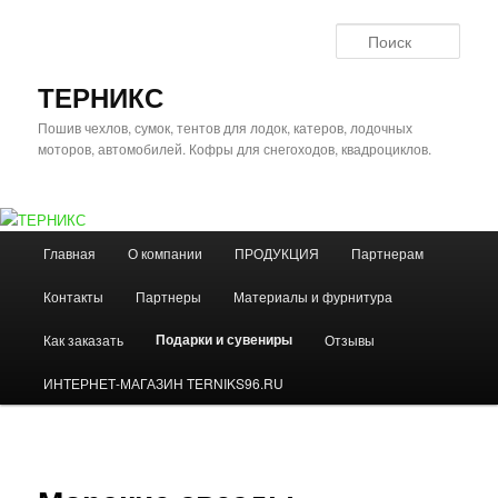
Перейти
к
Поис
основному
содержимому
ТЕРНИКС
Пошив чехлов, сумок, тентов для лодок, катеров, лодочных
моторов, автомобилей. Кофры для снегоходов, квадроциклов.
Главное
Главная
О компании
ПРОДУКЦИЯ
Партнерам
меню
Контакты
Партнеры
Материалы и фурнитура
Подарки и сувениры
Как заказать
Отзывы
ИНТЕРНЕТ-МАГАЗИН TERNIKS96.RU