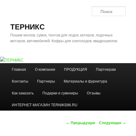
Перейти
к
Поис
основному
содержимому
ТЕРНИКС
Пошив чехлов, сумок, тентов для лодок, катеров, лодочных
моторов, автомобилей. Кофры для снегоходов, квадроциклов.
Главное
Главная
О компании
ПРОДУКЦИЯ
Партнерам
меню
Контакты
Партнеры
Материалы и фурнитура
Как заказать
Подарки и сувениры
Отзывы
ИНТЕРНЕТ-МАГАЗИН TERNIKS96.RU
Навигация
←
Предыдущая
Следующая
→
по
записям